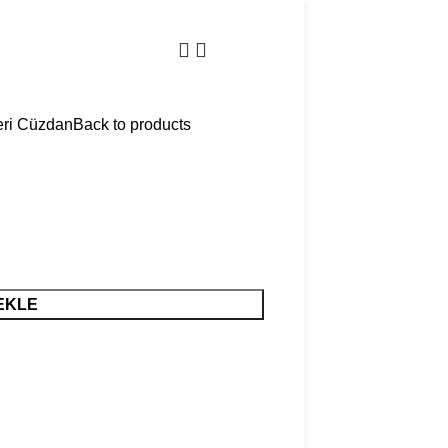
₺
0,00
eri Cüzdan
Back to products
EKLE