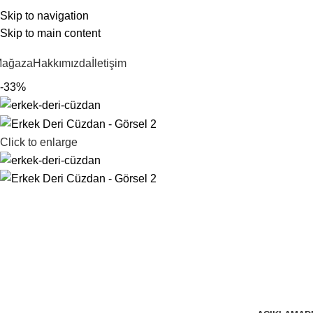
u sitede
Emekçi Kadınların
El Emeği Ürünleri satılmaktadır.
Skip to navigation
Skip to main content
ağaza
Hakkımızda
İletişim
-33%
Click to enlarge